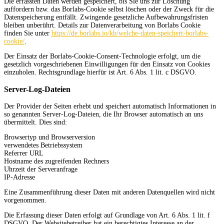
Die erfassten Daten werden gespeichert, bis Sie uns zur Löschung
auffordern bzw. das Borlabs-Cookie selbst löschen oder der Zweck für die
Datenspeicherung entfällt. Zwingende gesetzliche Aufbewahrungsfristen
bleiben unberührt. Details zur Datenverarbeitung von Borlabs Cookie
finden Sie unter
https://de.borlabs.io/kb/welche-daten-speichert-borlabs-
cookie/
.
Der Einsatz der Borlabs-Cookie-Consent-Technologie erfolgt, um die
gesetzlich vorgeschriebenen Einwilligungen für den Einsatz von Cookies
einzuholen. Rechtsgrundlage hierfür ist Art. 6 Abs. 1 lit. c DSGVO.
Server-Log-Dateien
Der Provider der Seiten erhebt und speichert automatisch Informationen in
so genannten Server-Log-Dateien, die Ihr Browser automatisch an uns
übermittelt. Dies sind:
Browsertyp und Browserversion
verwendetes Betriebssystem
Referrer URL
Hostname des zugreifenden Rechners
Uhrzeit der Serveranfrage
IP-Adresse
Eine Zusammenführung dieser Daten mit anderen Datenquellen wird nicht
vorgenommen.
Die Erfassung dieser Daten erfolgt auf Grundlage von Art. 6 Abs. 1 lit. f
DSGVO. Der Websitebetreiber hat ein berechtigtes Interesse an der