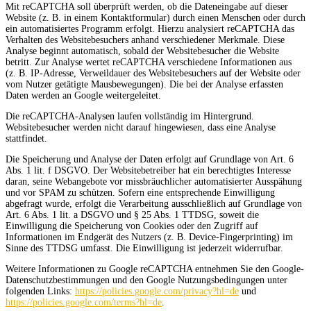
Mit reCAPTCHA soll überprüft werden, ob die Dateneingabe auf dieser
Website (z. B. in einem Kontaktformular) durch einen Menschen oder durch
ein automatisiertes Programm erfolgt. Hierzu analysiert reCAPTCHA das
Verhalten des Websitebesuchers anhand verschiedener Merkmale. Diese
Analyse beginnt automatisch, sobald der Websitebesucher die Website
betritt. Zur Analyse wertet reCAPTCHA verschiedene Informationen aus
(z. B. IP-Adresse, Verweildauer des Websitebesuchers auf der Website oder
vom Nutzer getätigte Mausbewegungen). Die bei der Analyse erfassten
Daten werden an Google weitergeleitet.
Die reCAPTCHA-Analysen laufen vollständig im Hintergrund.
Websitebesucher werden nicht darauf hingewiesen, dass eine Analyse
stattfindet.
Die Speicherung und Analyse der Daten erfolgt auf Grundlage von Art. 6
Abs. 1 lit. f DSGVO. Der Websitebetreiber hat ein berechtigtes Interesse
daran, seine Webangebote vor missbräuchlicher automatisierter Ausspähung
und vor SPAM zu schützen. Sofern eine entsprechende Einwilligung
abgefragt wurde, erfolgt die Verarbeitung ausschließlich auf Grundlage von
Art. 6 Abs. 1 lit. a DSGVO und § 25 Abs. 1 TTDSG, soweit die
Einwilligung die Speicherung von Cookies oder den Zugriff auf
Informationen im Endgerät des Nutzers (z. B. Device-Fingerprinting) im
Sinne des TTDSG umfasst. Die Einwilligung ist jederzeit widerrufbar.
Weitere Informationen zu Google reCAPTCHA entnehmen Sie den Google-
Datenschutzbestimmungen und den Google Nutzungsbedingungen unter
folgenden Links:
https://policies.google.com/privacy?hl=de
und
https://policies.google.com/terms?hl=de
.