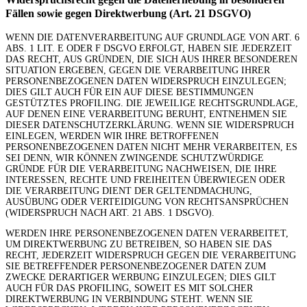
Fällen sowie gegen Direktwerbung (Art. 21 DSGVO)
WENN DIE DATENVERARBEITUNG AUF GRUNDLAGE VON ART. 6
ABS. 1 LIT. E ODER F DSGVO ERFOLGT, HABEN SIE JEDERZEIT
DAS RECHT, AUS GRÜNDEN, DIE SICH AUS IHRER BESONDEREN
SITUATION ERGEBEN, GEGEN DIE VERARBEITUNG IHRER
PERSONENBEZOGENEN DATEN WIDERSPRUCH EINZULEGEN;
DIES GILT AUCH FÜR EIN AUF DIESE BESTIMMUNGEN
GESTÜTZTES PROFILING. DIE JEWEILIGE RECHTSGRUNDLAGE,
AUF DENEN EINE VERARBEITUNG BERUHT, ENTNEHMEN SIE
DIESER DATENSCHUTZERKLÄRUNG. WENN SIE WIDERSPRUCH
EINLEGEN, WERDEN WIR IHRE BETROFFENEN
PERSONENBEZOGENEN DATEN NICHT MEHR VERARBEITEN, ES
SEI DENN, WIR KÖNNEN ZWINGENDE SCHUTZWÜRDIGE
GRÜNDE FÜR DIE VERARBEITUNG NACHWEISEN, DIE IHRE
INTERESSEN, RECHTE UND FREIHEITEN ÜBERWIEGEN ODER
DIE VERARBEITUNG DIENT DER GELTENDMACHUNG,
AUSÜBUNG ODER VERTEIDIGUNG VON RECHTSANSPRÜCHEN
(WIDERSPRUCH NACH ART. 21 ABS. 1 DSGVO).
WERDEN IHRE PERSONENBEZOGENEN DATEN VERARBEITET,
UM DIREKTWERBUNG ZU BETREIBEN, SO HABEN SIE DAS
RECHT, JEDERZEIT WIDERSPRUCH GEGEN DIE VERARBEITUNG
SIE BETREFFENDER PERSONENBEZOGENER DATEN ZUM
ZWECKE DERARTIGER WERBUNG EINZULEGEN; DIES GILT
AUCH FÜR DAS PROFILING, SOWEIT ES MIT SOLCHER
DIREKTWERBUNG IN VERBINDUNG STEHT. WENN SIE