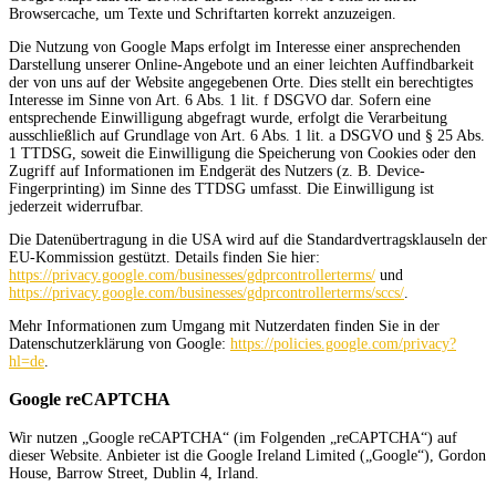
Browsercache, um Texte und Schriftarten korrekt anzuzeigen.
Die Nutzung von Google Maps erfolgt im Interesse einer ansprechenden
Darstellung unserer Online-Angebote und an einer leichten Auffindbarkeit
der von uns auf der Website angegebenen Orte. Dies stellt ein berechtigtes
Interesse im Sinne von Art. 6 Abs. 1 lit. f DSGVO dar. Sofern eine
entsprechende Einwilligung abgefragt wurde, erfolgt die Verarbeitung
ausschließlich auf Grundlage von Art. 6 Abs. 1 lit. a DSGVO und § 25 Abs.
1 TTDSG, soweit die Einwilligung die Speicherung von Cookies oder den
Zugriff auf Informationen im Endgerät des Nutzers (z. B. Device-
Fingerprinting) im Sinne des TTDSG umfasst. Die Einwilligung ist
jederzeit widerrufbar.
Die Datenübertragung in die USA wird auf die Standardvertragsklauseln der
EU-Kommission gestützt. Details finden Sie hier:
https://privacy.google.com/businesses/gdprcontrollerterms/
und
https://privacy.google.com/businesses/gdprcontrollerterms/sccs/
.
Mehr Informationen zum Umgang mit Nutzerdaten finden Sie in der
Datenschutzerklärung von Google:
https://policies.google.com/privacy?
hl=de
.
Google reCAPTCHA
Wir nutzen „Google reCAPTCHA“ (im Folgenden „reCAPTCHA“) auf
dieser Website. Anbieter ist die Google Ireland Limited („Google“), Gordon
House, Barrow Street, Dublin 4, Irland.