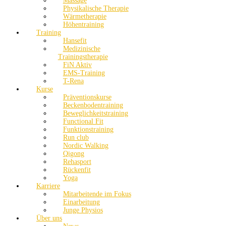
Massage
Physikalische Therapie
Wärmetherapie
Höhentraining
Training
Hansefit
Medizinische
Trainingstherapie
FiN Aktiv
EMS-Training
T-Rena
Kurse
Präventionskurse
Beckenbodentraining
Beweglichkeitstraining
Functional Fit
Funktionstraining
Run club
Nordic Walking
Qigong
Rehasport
Rückenfit
Yoga
Karriere
Mitarbeitende im Fokus
Einarbeitung
Junge Physios
Über uns