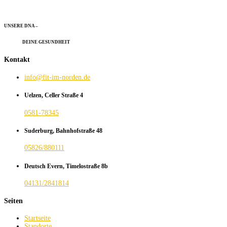
UNSERE DNA –
DEINE GESUNDHEIT
Kontakt
info@fit-im-norden.de
Uelzen, Celler Straße 4
0581-78345
Suderburg, Bahnhofstraße 48
05826/880111
Deutsch Evern, Timelostraße 8b
04131/2841814
Seiten
Startseite
Standorte