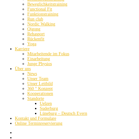
Beweglichkeitstraining
Functional Fit
Funktionstraining
Run club
Nordic Walking
Qigong
Rehasport
Rückenfit
Yoga
Karriere
Mitarbeitende im Fokus
Einarbeitung
Junge Physios
Über uns
News
Unser Team
Unser Leitbild
360 ° Konzept
Kooperationen
Standorte
Uelzen
Suderburg
Lüneburg – Deutsch Evern
Kontakt und Formulare
Online Terminreservierung