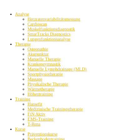
Analyse
Herzratenvariabilitätsmessung
Cardioscan
Muskelfunktionsdiagnostik
SmarTracks Diagnostics
Lungenfunktionsanalyse
Therapie
Osteopathie
Akupunktur
Manuelle Therapie
Krankengymnastik
Manuelle Lymphdrainage (MLD)
Sportphysiotherapie
Massage
Physikalische Therapie
Wärmetherapie
Höhentraining
Training
Hansefit
Medizinische Trainingstherapie
FiN Aktiv
EMS-Training
T-Rena
Kurse
Präventionskurse
Beckenbodentraining